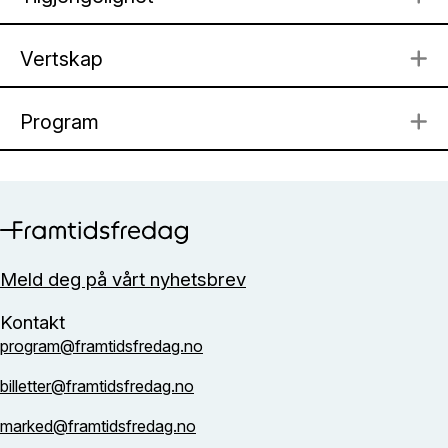
Vertskap
U
Program
U
Meld deg på vårt nyhetsbrev
Kontakt
program@framtidsfredag.no
billetter@framtidsfredag.no
marked@framtidsfredag.no