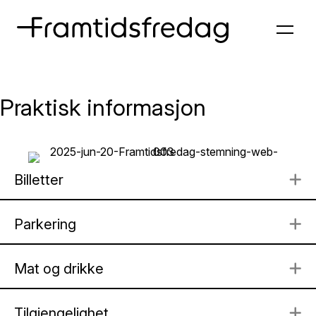
Praktisk informasjon
Billetter
U
Parkering
U
Mat og drikke
U
Tilgjengelighet
U