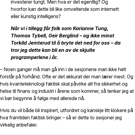
investerer tungt. Men hva
er
det egentlig? Og
hvorfor kan dette bli like omveltende som internett
eller kunstig intelligens?
Når vi i tillegg får folk som Karianne Tung,
Thomas Tybell, Geir Berglind – og ikke minst
Torkild Jemterud til å bryte det ned for oss – da
tror jeg dette kan bli en av de skjulte
programperlene i år.
– Noen ganger må man gå inn i de sesjonene man ikke helt
forstår på forhånd. Ofte er det akkurat der man lærer mest. Og
hvis kvanteteknologi faktisk skal påvirke alt fra sikkerhet og
helse til finans og industri i årene som kommer, så tenker jeg at
vi bør begynne å følge med allerede nå.
Hvis du vil både bli inspirert, utfordret og kanskje litt klokere på
hva framtiden faktisk bringer – så er dette to sesjoner jeg
virkelig anbefaler.