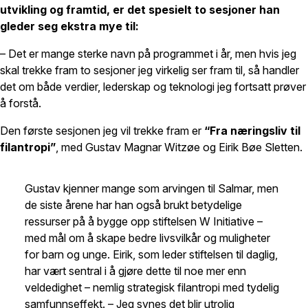
utvikling og framtid, er det spesielt to sesjoner han
gleder seg ekstra mye til:
– Det er mange sterke navn på programmet i år, men hvis jeg
skal trekke fram to sesjoner jeg virkelig ser fram til, så handler
det om både verdier, lederskap og teknologi jeg fortsatt prøver
å forstå.
Den første sesjonen jeg vil trekke fram er
“Fra næringsliv til
filantropi”
, med Gustav Magnar Witzøe og Eirik Bøe Sletten.
Gustav kjenner mange som arvingen til Salmar, men
de siste årene har han også brukt betydelige
ressurser på å bygge opp stiftelsen W Initiative –
med mål om å skape bedre livsvilkår og muligheter
for barn og unge. Eirik, som leder stiftelsen til daglig,
har vært sentral i å gjøre dette til noe mer enn
veldedighet – nemlig strategisk filantropi med tydelig
samfunnseffekt. – Jeg synes det blir utrolig