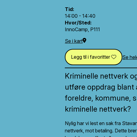
Tid:
14:00 - 14:40
Hvor/Sted:
InnoCamp, P111
Se i kart
Legg til i favoritter
Se he
Kriminelle nettverk o
utføre oppdrag blant
foreldre, kommune, sk
kriminelle nettverk?
Nylig har vi lest en sak fra Sta
nettverk, mot betaling. Dette br