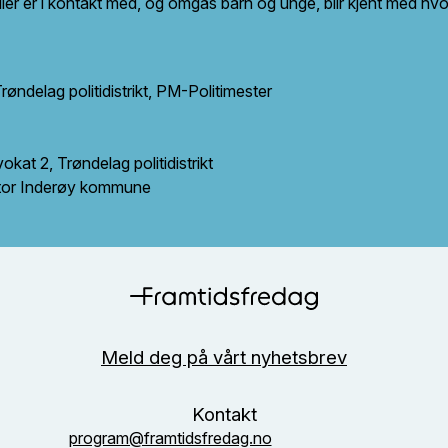
 eller er i kontakt med, og omgås barn og unge, blir kjent med 
Trøndelag politidistrikt, PM-Politimester
kat 2, Trøndelag politidistrikt
ator Inderøy kommune
Meld deg på vårt nyhetsbrev
Kontakt
program@framtidsfredag.no