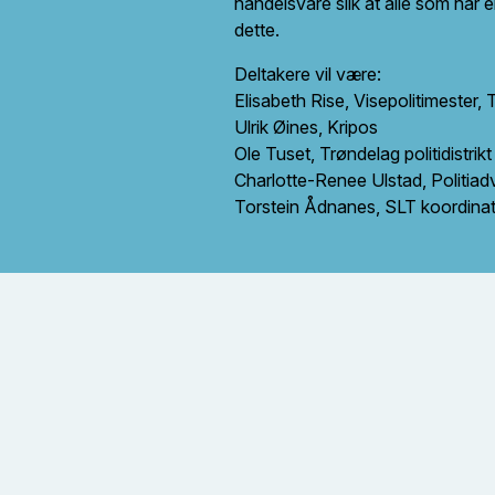
handelsvare slik at alle som har
dette.
Deltakere vil være:
Elisabeth Rise, Visepolitimester, 
Ulrik Øines, Kripos
Ole Tuset, Trøndelag politidistrikt
Charlotte-Renee Ulstad, Politiadvo
Torstein Ådnanes, SLT koordin