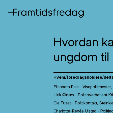
Hvordan kan
ungdom til 
Hvem/foredragsholdere/delt
Elisabeth Rise - Visepolitimester,
Ulrik Øinæs - Politioverbetjent Kr
Ole Tuset - Politikontakt, Steinkj
Charlotte-Renée Ulstad - Politiadv