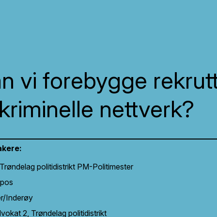
 vi forebygge rekrutt
kriminelle nettverk?
akere:
 Trøndelag politidistrikt PM-Politimester
ipos
er/Inderøy
okat 2, Trøndelag politidistrikt