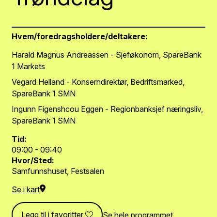
Hvem/foredragsholdere/deltakere:
Harald Magnus Andreassen - Sjeføkonom, SpareBank
1 Markets
Vegard Helland - Konserndirektør, Bedriftsmarked,
SpareBank 1 SMN
Ingunn Figenshcou Eggen - Regionbanksjef næringsliv,
SpareBank 1 SMN
Tid:
09:00 - 09:40
Hvor/Sted:
Samfunnshuset, Festsalen
Se i kart
Legg til i favoritter
Se hele programmet