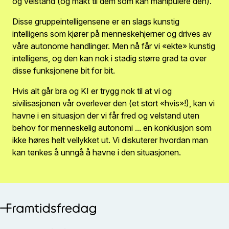
og velstand (og makt til dem som kan manipulere den).
Disse gruppeintelligensene er en slags kunstig
intelligens som kjører på menneskehjerner og drives av
våre autonome handlinger. Men nå får vi «ekte» kunstig
intelligens, og den kan nok i stadig større grad ta over
disse funksjonene bit for bit.
Hvis alt går bra og KI er trygg nok til at vi og
sivilisasjonen vår overlever den (et stort «hvis»!), kan vi
havne i en situasjon der vi får fred og velstand uten
behov for menneskelig autonomi ... en konklusjon som
ikke høres helt vellykket ut. Vi diskuterer hvordan man
kan tenkes å unngå å havne i den situasjonen.